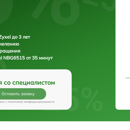
yxel до 3 лет
 желанию
бращения
el NBG6515 от 35 минут
я со специалистом
Оставить заявку
есь c
политикой конфиденциальности