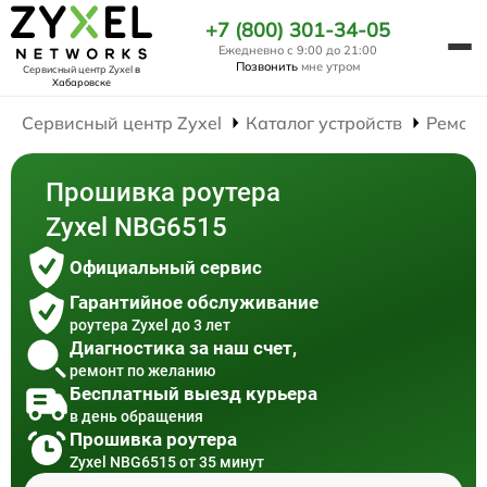
+7 (800) 301-34-05
Ежедневно с 9:00 до 21:00
Позвонить
мне утром
Сервисный центр Zyxel
в
Хабаровске
Сервисный центр Zyxel
Каталог устройств
Ремонт
Прошивка роутера
Zyxel NBG6515
Официальный сервис
Гарантийное обслуживание
роутера Zyxel до 3 лет
Диагностика за наш счет,
ремонт по желанию
Бесплатный выезд курьера
в день обращения
Прошивка роутера
Zyxel NBG6515 от 35 минут