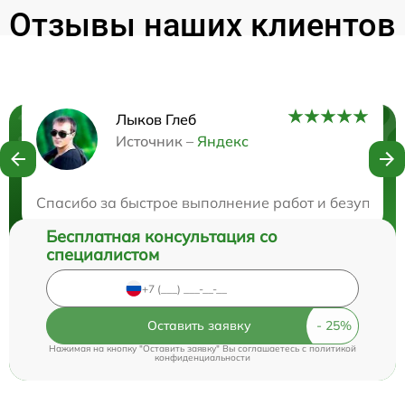
Отзывы наших клиентов
Лыков Глеб
Нужна консультация?
Источник –
Яндекс
Закажите бесплатную консультацию
Спасибо за быстрое выполнение работ и безупречн
Бесплатная консультация со
специалистом
Оставить заявку
Нажимая на кнопку "Оставить заявку" Вы соглашаетесь c
политикой
конфиденциальности